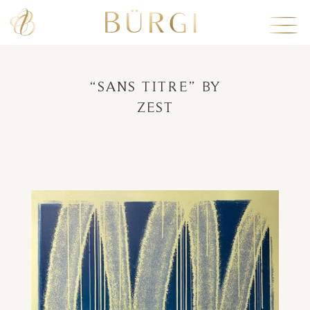
“SANS TITRE” BY
ZEST